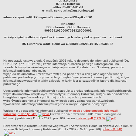
ul. Szkolna 3
87-851 Boniewo
Zabytki Gminy
tel/fax 054/284-01-81
e- mail: sekretariat@ug.boniewo.pl
Plan Zagospodarowania Przestrzennego
adres skrzynki e-PUAP - /gminaBoniewo_urzad/SkrytkaESP
Plan ogólny Gminy Boniewo
Nr konta:
BS Lubraniec Oddz. Boniewo
Miejscowy Plan Zagospodarowania Przestrzennego wybranych
90955910300007026320000001
terenów Gminy Boniewo
wpłaty z tytułu odbioru odpadów komunalnych należy dokonywać na rachunek
System Informacji Przestrzennej e-mapa
BS Lubraniec Oddz. Boniewo 46955910302004010702630022
petycje
ponowne wykorzystywanie
Na podstawie ustawy z dnia 6 września 2001 roku o dostępie do informacji publicznej (Dz.
U. z 2022 poz. 902 ze zm.) każda informacja publiczna podlega udostępnieniu na
pomoc prawna
zasadach i w trybie określonym w niniejszej ustawie. Zgodnie z art. 3 ustawy, prawo do
informacji publicznej obejmuje:
wgląd do dokumentów urzędowych,wstęp na posiedzenia kolegialne organów władzy
Punkt potwierdzania profilu zaufanego
publicznej pochodzących z powszechnych wyborów,uzyskanie informacji publicznej, w tym
informacji przetworzonej w takim zakresie, w jakim jest to szczególnie istotne dla interesu
Porozumienia
publicznego.
Infromacje w zakresie preferencyjnego paliwa stałego
Udostępnianie informacji publicznych następuje w drodze:ogłaszania informacji publicznych,
w tym dokumentów urzędowych, w biuletynie Informacji Publicznej,wstępu na posiedzenia
kolegialne organów władzy publicznej pochodzących z powszechnych
ocena jakości wody
wyborów,udostępnienia informacji na wniosek osoby zainteresowanej,wyłożenia,
wywieszenia informacji publicznej w urzędzie w miejscu ogólnie dostępnym.
WŁADZE I STRUKTURA
Wniosek o udostępnienie informacji publicznej
wniosek o udostepnienie informacji
Rada gminy
publicznej-1.doc (28kB)
Ustawa z dnia 6 września 2001 roku o dostępie do
informacji publicznej( Dz.U. z 2022 poz. 902 ze zm.
ustawa .pdf (497kB)
Urząd gminy
Rozporządzenie Ministra Spraw Wewnętrznych i Administracji z dnia 18 stycznia 2007 roku w
Wójt
sprawie Biuletynu Informacji Publicznej (Dz.U z 2007 r. Nr 10, poz. 68)
pobierz (15kB)
Jednostki organizacyjne