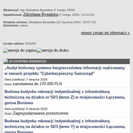
jednostki pomocnicze /sołectwa Gminy Boniewo/
metryczka
Wytworzył:
mgr Zdzisława Bywalska (7 lutego 2006)
Zdzisława Bywalska
Opublikował:
Gminne Instytucje Kultury
(7 lutego 2006, 14:22:54)
Ostatnia zmiana:
Zdzisława Bywalska (22 stycznia 2024, 18:57:10)
Nabór pracowników na stanowiska pracy
Zmieniono:
adres
Deklaracja dostępności strony internetowej Urzędu Gminy Boniewo
rejestr zmian tej informacji »
RODO
Liczba odsłon:
503200
REJESTRY
Rejestry i ewidencje
Rejestr działalności regulowanej
20 OSTATNIO DODANYCH
Ewidencja udzielonych i cofniętych zezwoleń na prowadzenie
„Audyt końcowy systemu bezpieczeństwa informacji realizowany
Zbiorowego Zaopatrzenia w Wodę i Zbiorowego Odprowadzania
w ramach projektu "Cyberbezpieczny Samorząd"
Ścieków
Data publikacji: 7 sierpnia 2026
zamówienia do 170 000 PLN
Dział:
Rejestr Instytucji Kultury
Budowa budynku rekreacji indywidualnej z infrastrukturą
Zestawienie przedsiębiorców w zakresie opróżniania zbiorników
techniczną na działce nr 52/3 (teren Z) w miejscowości Łączewna,
bezodpływowych lub osadników
gmina Boniewo
AKTUALNOŚCI GMINY BONIEWO
Data publikacji: 6 sierpnia 2026
FINANSE GMINY
Zagospodarowanie przestrzenne
Dział:
Majątek gminy
Budowa budynku rekreacji indywidualnej z infrastrukturą
Budżet
techniczną na działce nr 52/3 (teren Y) w miejscowości Łączewna,
gmina Boniewo