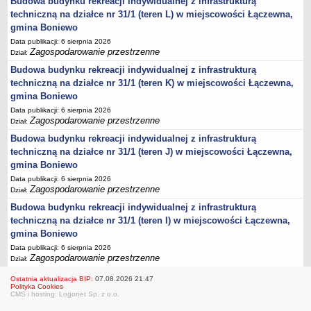
Budowa budynku rekreacji indywidualnej z infrastrukturą
harmonogram odbioru odpadów
techniczną na działce nr 31/1 (teren L) w miejscowości Łączewna,
GMINNY KOMITET OCHRONY PAMIĘCI WALK I MĘCZEŃSTWA
gmina Boniewo
Plany pracy
Data publikacji: 6 sierpnia 2026
Sprawozdania
Zagospodarowanie przestrzenne
Dział:
PROGRAMY
Budowa budynku rekreacji indywidualnej z infrastrukturą
Startegia Rozwoju Gminy Boniewo 2025-2034
techniczną na działce nr 31/1 (teren K) w miejscowości Łączewna,
gmina Boniewo
Program Ochrony Środowiska dla Gminy Boniewo na lata 2024-2028
Data publikacji: 6 sierpnia 2026
z perspektywą do 2032 roku
Zagospodarowanie przestrzenne
Dział:
Program Gospodarki Odpadami
Budowa budynku rekreacji indywidualnej z infrastrukturą
Plan odnowy sołectwa Boniewo
techniczną na działce nr 31/1 (teren J) w miejscowości Łączewna,
gmina Boniewo
Gminna komisja Profilaktyki i Rozwiązywania Problemów
alkoholowych
Data publikacji: 6 sierpnia 2026
Zagospodarowanie przestrzenne
Dział:
Strategia Rozwiązywania Problemów Społecznych
Budowa budynku rekreacji indywidualnej z infrastrukturą
Strategia Rozwoju Turystycznego Gminy Boniewo
techniczną na działce nr 31/1 (teren I) w miejscowości Łączewna,
Program współpracy z organizacjami pozarządowymi
gmina Boniewo
Data publikacji: 6 sierpnia 2026
Program profilaktyki i rozwiązywania problemów alkoholowych
Zagospodarowanie przestrzenne
Dział:
Lokalny program rozwoju Gminy Boniewo na lata 2012-2020
Ostatnia aktualizacja BIP:
07.08.2026 21:47
PROGRAM USUWANIA AZBESTU I WYROBÓW
Polityka Cookies
CMS i hosting: Logonet Sp. z o.o.
ZAWIERAJĄCYCH AZBEST DLA GMINY BONIEWO NA LATA