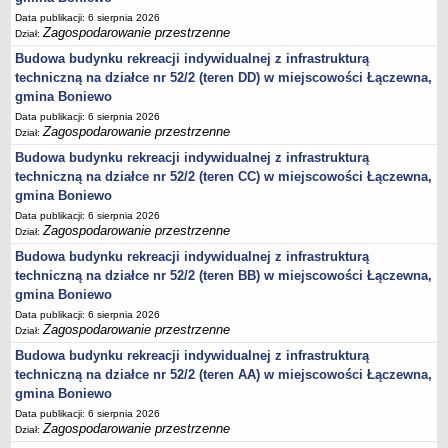
sprawozdania z wykonania budżetu
Data publikacji: 6 sierpnia 2026
Plan postępowań na 2026 rok
Zagospodarowanie przestrzenne
Dział:
Plan postępowań o udzielenie zamówień na rok 2025
Budowa budynku rekreacji indywidualnej z infrastrukturą
techniczną na działce nr 52/2 (teren DD) w miejscowości Łączewna,
Plan postępowań na rok 2024
gmina Boniewo
Plan postępowań o udzielenie zamówień na rok 2023
Data publikacji: 6 sierpnia 2026
Zagospodarowanie przestrzenne
Plan postępowań o udzielenie zamówień na rok 2022
Dział:
Budowa budynku rekreacji indywidualnej z infrastrukturą
Plan postępowań w 2021 roku
techniczną na działce nr 52/2 (teren CC) w miejscowości Łączewna,
Plan postępowań o udzielenie zamówień w 2020 roku
gmina Boniewo
Plan postępowań o udzielenie zamówień na 2019
Data publikacji: 6 sierpnia 2026
Zagospodarowanie przestrzenne
Dział:
Plan postępowań o udzielenie zamówień w 2018 roku
Budowa budynku rekreacji indywidualnej z infrastrukturą
Plan postępowań o udzielenie zamówień w 2017 roku
techniczną na działce nr 52/2 (teren BB) w miejscowości Łączewna,
Dług publiczny, Pomoc publiczna
gmina Boniewo
Realizacja inwestycji
Data publikacji: 6 sierpnia 2026
Zagospodarowanie przestrzenne
Dział:
przetargi
Budowa budynku rekreacji indywidualnej z infrastrukturą
Konkursy
techniczną na działce nr 52/2 (teren AA) w miejscowości Łączewna,
gmina Boniewo
elektronizacja zamówień publicznych
Data publikacji: 6 sierpnia 2026
zamówienia do 170 000 PLN
Zagospodarowanie przestrzenne
Dział:
PRAWO LOKALNE