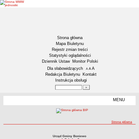
Strona główna
Mapa Biuletynu
Rejestr zmian treści
Statystyki oglądalności
Dziennik Ustaw
Monitor Polski
Menu dodatkowe
Dla słabowidzących
A
powiększ czcionkę
A
standardowy rozmiar czcionki
A
pomniejsz czcionkę
Redakcja Biuletynu
Kontakt
Instrukcja obsługi
Wyszukiwarka artykułów
Szukaj
MENU
Menu
AKTUALNOŚCI
NASZA GMINA
Lokalizacja
ścieżka nawigacji
Strona główna
Zadania publiczne
Strona główna
Strona główna
Urząd Gminy Boniewo
Związki i stowarzyszenia