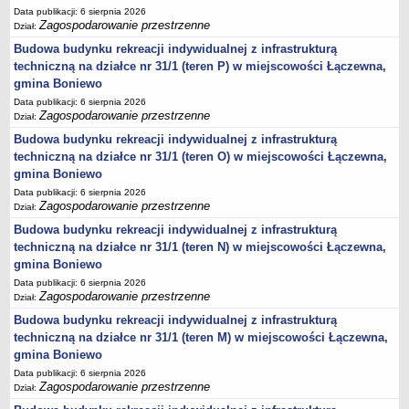
Data publikacji: 6 sierpnia 2026
Lista lokalnych liderów
Zagospodarowanie przestrzenne
Dział:
Podmioty uprawnione do świadczenia usług integracji społecznej
Budowa budynku rekreacji indywidualnej z infrastrukturą
techniczną na działce nr 31/1 (teren P) w miejscowości Łączewna,
Podmioty realizujące usługi integracji społecznej w 2009
gmina Boniewo
Wykaz usług społecznych
Data publikacji: 6 sierpnia 2026
Plan utrwalania rezultatów
Zagospodarowanie przestrzenne
Dział:
FUNDUSZ WSPARCIA
Budowa budynku rekreacji indywidualnej z infrastrukturą
techniczną na działce nr 31/1 (teren O) w miejscowości Łączewna,
MIENIE KOMUNALNE
gmina Boniewo
2006
Data publikacji: 6 sierpnia 2026
2007
Zagospodarowanie przestrzenne
Dział:
2008
Budowa budynku rekreacji indywidualnej z infrastrukturą
2010
techniczną na działce nr 31/1 (teren N) w miejscowości Łączewna,
gmina Boniewo
2009
Data publikacji: 6 sierpnia 2026
POMOC PUBLICZNA
Zagospodarowanie przestrzenne
Dział:
PUBLICZNIE DOSTĘPNY WYKAZ DANYCH ZAWIERAJĄCYCH INFORMACJE O
Budowa budynku rekreacji indywidualnej z infrastrukturą
ŚRODOWISKU I JEGO OCHRONIE
techniczną na działce nr 31/1 (teren M) w miejscowości Łączewna,
Pliki do pobrania
gmina Boniewo
Udostepnianie informacji o środowisku
Data publikacji: 6 sierpnia 2026
Informacja o wykazie
Zagospodarowanie przestrzenne
Dział: