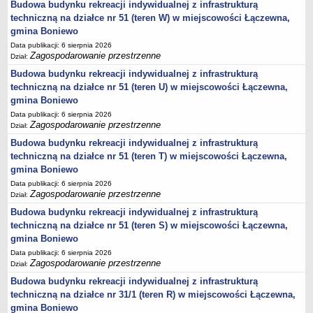
Budowa budynku rekreacji indywidualnej z infrastrukturą
Statut
techniczną na działce nr 51 (teren W) w miejscowości Łączewna,
Uchwały
gmina Boniewo
Data publikacji: 6 sierpnia 2026
Projekty uchwał
Zagospodarowanie przestrzenne
Dział:
Zarządzenia
Budowa budynku rekreacji indywidualnej z infrastrukturą
Protokoły
techniczną na działce nr 51 (teren U) w miejscowości Łączewna,
gmina Boniewo
Opłaty i podatki
Data publikacji: 6 sierpnia 2026
Zagospodarowanie przestrzenne
Zagospodarowanie przestrzenne
Dział:
Obwieszczenia,Zawiadomienia, sprawozdania ochrony środowiska
Budowa budynku rekreacji indywidualnej z infrastrukturą
techniczną na działce nr 51 (teren T) w miejscowości Łączewna,
Decyzje o środowiskowych uwarunkowaniach
gmina Boniewo
REWITALIZACJA GMINY BONIEWO
Data publikacji: 6 sierpnia 2026
PPWOW
Zagospodarowanie przestrzenne
Dział:
Aktualności
Budowa budynku rekreacji indywidualnej z infrastrukturą
konkursy
techniczną na działce nr 51 (teren S) w miejscowości Łączewna,
Podręcznik PPWOW
gmina Boniewo
Data publikacji: 6 sierpnia 2026
Plan działania
Zagospodarowanie przestrzenne
Dział:
Strategia Rozwiązywania Problemów Społecznych
Budowa budynku rekreacji indywidualnej z infrastrukturą
Lista osób kluczowych
techniczną na działce nr 31/1 (teren R) w miejscowości Łączewna,
gmina Boniewo
Lista aktywności społecznych